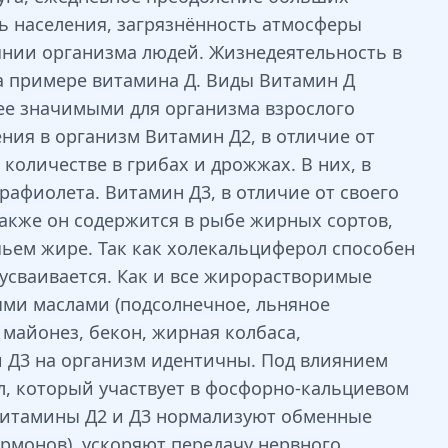
ь населения, загрязнённость атмосферы
янии организма людей. Жизнедеятельность в
а примере витамина Д. Виды Витамин Д
ее значимыми для организма взрослого
ения в организм Витамин Д2, в отличие от
количестве в грибах и дрожжах. В них, в
рафиолета. Витамин Д3, в отличие от своего
Также он содержится в рыбе жирных сортов,
ечьем жире. Так как холекальциферол способен
усваивается. Как и все жирорастворимые
ми маслами (подсолнечное, льняное
 майонез, бекон, жирная колбаса,
и Д3 на организм идентичны. Под влиянием
, который участвует в фосфорно-кальциевом
 витамины Д2 и Д3 нормализуют обменные
рмонов), ускоряют передачу нервного