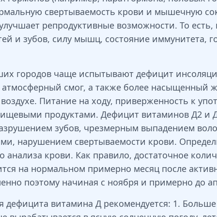
ормальную свертываемость крови и мышечную со
 улучшает репродуктивные возможности. То есть,
стей и зубов, силу мышц, состояние иммунитета,
их городов чаще испытывают дефицит инсоляции 
ет атмосферный смог, а также более насыщенный
 воздухе. Питание на ходу, приверженность к уп
пищевыми продуктами. Дефицит витаминов Д2 и Д
азрушением зубов, чрезмерным выпадением воло
ми, нарушением свертываемости крови. Определ
 анализа крови. Как правило, достаточное коли
ится на нормальном примерно месяц после активн
нно поэтому начиная с ноября и примерно до ап
я дефицита витамина Д рекомендуется: 1. Больше