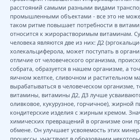
расстояний самыми разными видами транспор
промышленными объектами - все это не може
таком ритме повышает потребности в витами
относится к жирорастворимым витаминам. Су
человека являются две из них: Д2 (эргокальц
холекальциферола, может поступать в организ
отличие от человеческого организма, происх
собрата, образуется в нашем организме, а то
яичном желтке, сливочном и растительном мас
вырабатываться в человеческом организме, т
витамины, витамины Д2, Д3 лучше усваивают
оливковое, кукурузное, горчичное), жирной 
кондитерские изделия с жирным кремом. Зна
химических превращений в организме они пр
обмене. Он улучшает усвояемость этих мине
процессы, участвуют в образовании некоторы