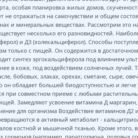
та, особая планировка жилых домов, скученност
т не отражаться на самочувствии и общем состо
нах и минеральных веществах. Рассмотрим это н
ществует несколько его разновидностей. Наибол
иферол) и Д3 (холекальциферол). Способы поступл
м только с пищей. Он содержится в достаточном 
одит синтез эргокальциферола под влиянием ульт
чнее в коже, под воздействием солнечных лучей. 
ле, бобовых, злаках, орехах, сметане, сыре, ов
о он обладает большей биодоступностью и легче 
ся при совместном приеме с любыми растительны
пищей. Замедляют усвоение витамина Д маргарин,
чение для организма Воздействие витаминов Д2 
евращаются в активный метаболит - кальцитриол
ралов костной и мышечной тканью. Кроме этого,
х гормонов (например, паратгормона, половых го