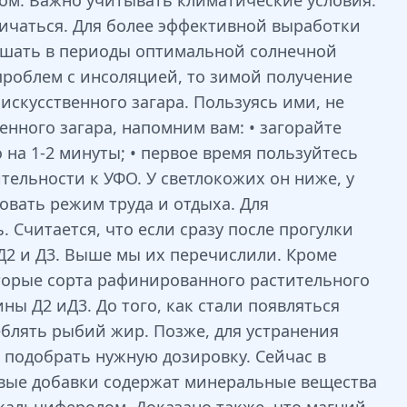
ом. Важно учитывать климатические условия.
личаться. Для более эффективной выработки
ршать в периоды оптимальной солнечной
 проблем с инсоляцией, то зимой получение
скусственного загара. Пользуясь ими, не
нного загара, напомним вам: • загорайте
 на 1-2 минуты; • первое время пользуйтесь
ельности к УФО. У светлокожих он ниже, у
овать режим труда и отдыха. Для
 Считается, что если сразу после прогулки
Д2 и Д3. Выше мы их перечислили. Кроме
торые сорта рафинированного растительного
ы Д2 иД3. До того, как стали появляться
блять рыбий жир. Позже, для устранения
о подобрать нужную дозировку. Сейчас в
евые добавки содержат минеральные вещества