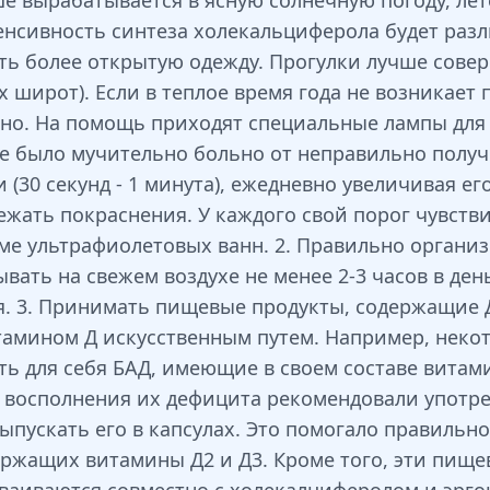
е вырабатывается в ясную солнечную погоду, лет
тенсивность синтеза холекальциферола будет раз
ть более открытую одежду. Прогулки лучше сове
х широт). Если в теплое время года не возникает
но. На помощь приходят специальные лампы для и
не было мучительно больно от неправильно получе
(30 секунд - 1 минута), ежедневно увеличивая его
ать покраснения. У каждого свой порог чувствит
ме ультрафиолетовых ванн. 2. Правильно организ
ть на свежем воздухе не менее 2-3 часов в день.
я. 3. Принимать пищевые продукты, содержащие 
итамином Д искусственным путем. Например, неко
ь для себя БАД, имеющие в своем составе витамин
 восполнения их дефицита рекомендовали употре
выпускать его в капсулах. Это помогало правильн
ержащих витамины Д2 и Д3. Кроме того, эти пищ