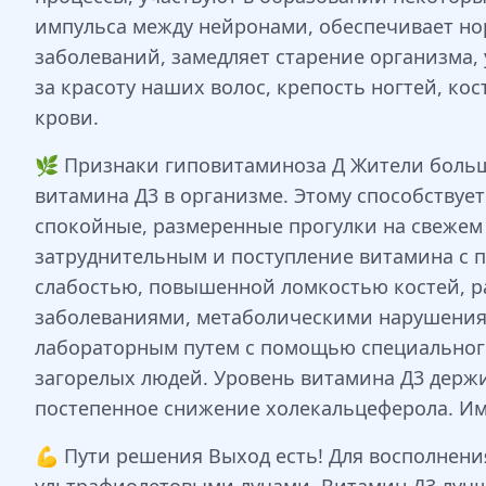
импульса между нейронами, обеспечивает н
заболеваний, замедляет старение организма,
за красоту наших волос, крепость ногтей, ко
крови.
🌿 Признаки гиповитаминоза Д Жители больш
витамина Д3 в организме. Этому способству
спокойные, размеренные прогулки на свежем
затруднительным и поступление витамина с 
слабостью, повышенной ломкостью костей, р
заболеваниями, метаболическими нарушения
лабораторным путем с помощью специального
загорелых людей. Уровень витамина Д3 держ
постепенное снижение холекальцеферола. Име
💪 Пути решения Выход есть! Для восполнени