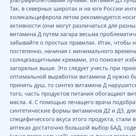
ультрафиолетовыми лучами. Витамин Д3 лучш
Так, в северных широтах и на юге России ин
холекальциферола летом рекомендуется носи
активности (они могут различаться для разны
витамина Д путем загара весьма проблематич
забывайте о простых правилах. Итак, чтобы 
постепенно, начиная с минимального времени 
солнцезащитными кремами, это поможет избеж
загорелых выше. Это следует учесть при прие
оптимальной выработки витамина Д нужно быва
принять душ, то синтез витамина Д нарушитс
того, часть продуктов питания обогащают в
масла. 4. С помощью лечащего врача подобрат
синтетические формы витаминов Д2 и Д3, для
специфического вкуса этого продукта, стали 
аптеках достаточно большой выбор БАД, сод