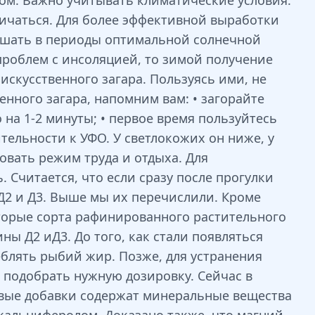
ом. Важно учитывать климатические условия.
личаться. Для более эффективной выработки
ршать в периоды оптимальной солнечной
 проблем с инсоляцией, то зимой получение
скусственного загара. Пользуясь ими, не
нного загара, напомним вам: • загорайте
 на 1-2 минуты; • первое время пользуйтесь
ельности к УФО. У светлокожих он ниже, у
овать режим труда и отдыха. Для
 Считается, что если сразу после прогулки
Д2 и Д3. Выше мы их перечислили. Кроме
торые сорта рафинированного растительного
ы Д2 иД3. До того, как стали появляться
блять рыбий жир. Позже, для устранения
о подобрать нужную дозировку. Сейчас в
евые добавки содержат минеральные вещества