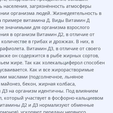
ь населения, загрязнённость атмосферы
янии организма людей. Жизнедеятельность в
а примере витамина Д. Виды Витамин Д
ее значимыми для организма взрослого
ения в организм Витамин Д2, в отличие от
количестве в грибах и дрожжах. В них, в
рафиолета. Витамин Д3, в отличие от своего
Также он содержится в рыбе жирных сортов,
ечьем жире. Так как холекальциферол способен
усваивается. Как и все жирорастворимые
ми маслами (подсолнечное, льняное
 майонез, бекон, жирная колбаса,
и Д3 на организм идентичны. Под влиянием
, который участвует в фосфорно-кальциевом
 витамины Д2 и Д3 нормализуют обменные
рмонов), ускоряют передачу нервного