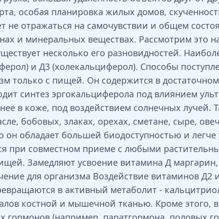
та, особая планировка жилых домов, скученност
т не отражаться на самочувствии и общем состо
нах и минеральных веществах. Рассмотрим это н
ществует несколько его разновидностей. Наибол
иферол) и Д3 (холекальциферол). Способы поступл
м только с пищей. Он содержится в достаточном 
одит синтез эргокальциферола под влиянием ульт
чнее в коже, под воздействием солнечных лучей. 
ле, бобовых, злаках, орехах, сметане, сыре, ов
о он обладает большей биодоступностью и легче 
ся при совместном приеме с любыми растительны
пищей. Замедляют усвоение витамина Д маргарин,
чение для организма Воздействие витаминов Д2 
евращаются в активный метаболит - кальцитриол
ралов костной и мышечной тканью. Кроме этого,
х гормонов (например, паратгормона, половых го