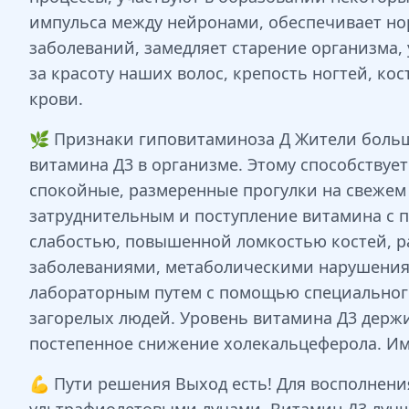
импульса между нейронами, обеспечивает н
заболеваний, замедляет старение организма,
за красоту наших волос, крепость ногтей, ко
крови.
🌿 Признаки гиповитаминоза Д Жители больш
витамина Д3 в организме. Этому способству
спокойные, размеренные прогулки на свежем
затруднительным и поступление витамина с 
слабостью, повышенной ломкостью костей, р
заболеваниями, метаболическими нарушения
лабораторным путем с помощью специального
загорелых людей. Уровень витамина Д3 держ
постепенное снижение холекальцеферола. Име
💪 Пути решения Выход есть! Для восполнени