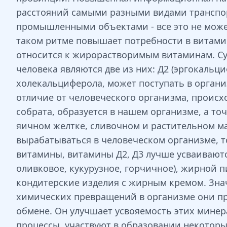
расстояний самыми разными видами транспор
промышленными объектами - все это не може
таком ритме повышает потребности в витами
относится к жирорастворимым витаминам. Су
человека являются две из них: Д2 (эргокальц
холекальциферола, может поступать в организ
отличие от человеческого организма, происх
собрата, образуется в нашем организме, а то
яичном желтке, сливочном и растительном мас
вырабатываться в человеческом организме, т
витамины, витамины Д2, Д3 лучше усваивают
оливковое, кукурузное, горчичное), жирной 
кондитерские изделия с жирным кремом. Зна
химических превращений в организме они пр
обмене. Он улучшает усвояемость этих мине
процессы, участвуют в образовании некоторы