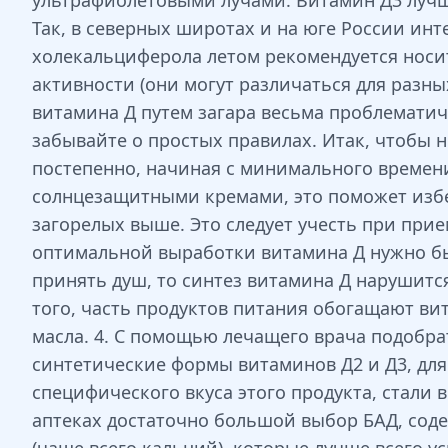
ультрафиолетовыми лучами. Витамин Д3 лучш
Так, в северных широтах и на юге России ин
холекальциферола летом рекомендуется носи
активности (они могут различаться для разны
витамина Д путем загара весьма проблематич
забывайте о простых правилах. Итак, чтобы 
постепенно, начиная с минимального времени 
солнцезащитными кремами, это поможет избеж
загорелых выше. Это следует учесть при прие
оптимальной выработки витамина Д нужно быва
принять душ, то синтез витамина Д нарушитс
того, часть продуктов питания обогащают в
масла. 4. С помощью лечащего врача подобрат
синтетические формы витаминов Д2 и Д3, для
специфического вкуса этого продукта, стали 
аптеках достаточно большой выбор БАД, сод