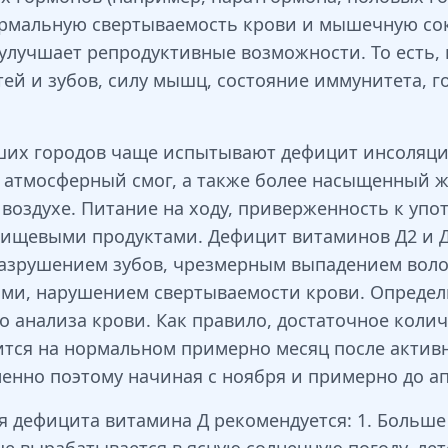
ормальную свертываемость крови и мышечную со
 улучшает репродуктивные возможности. То есть,
стей и зубов, силу мышц, состояние иммунитета,
их городов чаще испытывают дефицит инсоляции 
ет атмосферный смог, а также более насыщенный
 воздухе. Питание на ходу, приверженность к уп
пищевыми продуктами. Дефицит витаминов Д2 и Д
азрушением зубов, чрезмерным выпадением воло
ми, нарушением свертываемости крови. Определ
 анализа крови. Как правило, достаточное коли
ится на нормальном примерно месяц после активн
нно поэтому начиная с ноября и примерно до ап
я дефицита витамина Д рекомендуется: 1. Больше