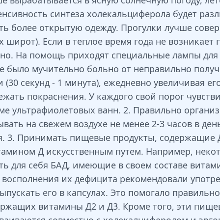
е вырабатывается в ясную солнечную погоду, лет
тенсивность синтеза холекальциферола будет раз
ть более открытую одежду. Прогулки лучше сове
х широт). Если в теплое время года не возникает
но. На помощь приходят специальные лампы для и
не было мучительно больно от неправильно получе
(30 секунд - 1 минута), ежедневно увеличивая его
ать покраснения. У каждого свой порог чувствит
ме ультрафиолетовых ванн. 2. Правильно организ
ть на свежем воздухе не менее 2-3 часов в день.
я. 3. Принимать пищевые продукты, содержащие 
итамином Д искусственным путем. Например, неко
ь для себя БАД, имеющие в своем составе витамин
 восполнения их дефицита рекомендовали употре
выпускать его в капсулах. Это помогало правильн
ержащих витамины Д2 и Д3. Кроме того, эти пищ